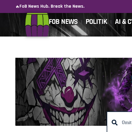
FoB News Hub. Break the News.
🔥
FOB NEWS
POLITIK
AI & 