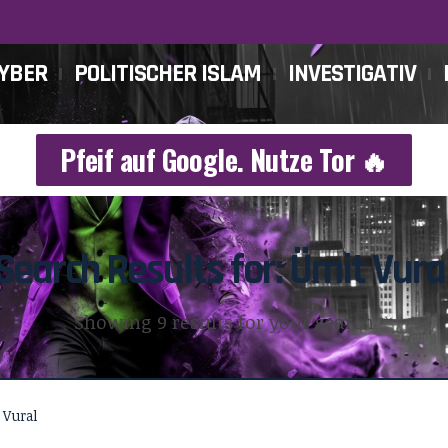
CYBER
POLITISCHER ISLAM
INVESTIGATIV
Pfeif auf Google. Nutze Tor 🔥
Search Results for: Ümit Vura
Showing 9 results for your search