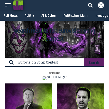
FoB News
Politik
AI & Cyber
Politischer Islam
Investiga
Search Results for: Eurovision Song
Contest
Showing 7 results for your search
- Advertisement -