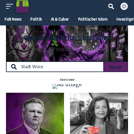
FoB News
Politik
AI & Cyber
Politischer Islam
Investiga
Search Results for: Stadt Wien
Showing 418 results for your search
- Advertisement -