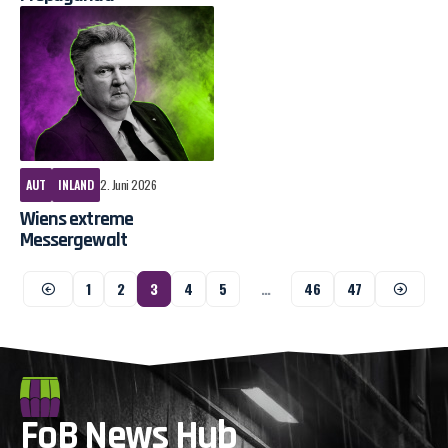
AUT
INLAND
2. Juni 2026
Wiens extreme
Messergewalt
1
2
3
4
5
…
46
47
FoB News Hub