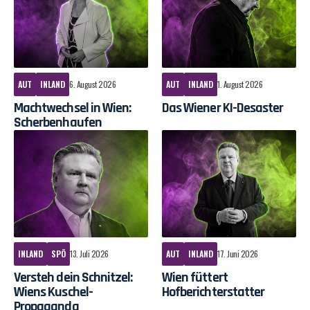
AUT
INLAND
6. August 2026
AUT
INLAND
1. August 2026
Machtwechsel in Wien:
Das Wiener KI-Desaster
Scherbenhaufen
INLAND
SPÖ
13. Juli 2026
AUT
INLAND
17. Juni 2026
Versteh dein Schnitzel:
Wien füttert
Wiens Kuschel-
Hofberichterstatter
Propaganda