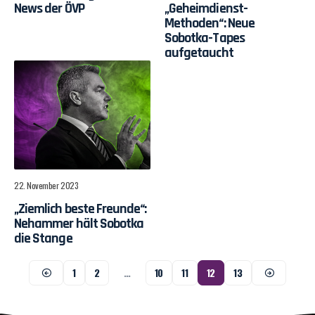
News der ÖVP
„Geheimdienst-
Methoden“: Neue
Sobotka-Tapes
aufgetaucht
22. November 2023
„Ziemlich beste Freunde“:
Nehammer hält Sobotka
die Stange
1
2
…
10
11
12
13