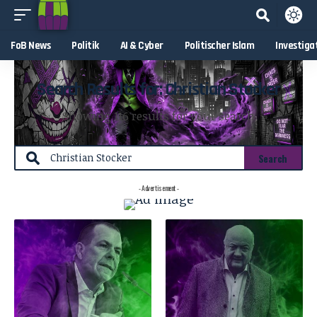
FoB News
Politik
AI & Cyber
Politischer Islam
Investiga
Search Results for: Christian Stocker
Showing 116 results for your search
- Advertisement -