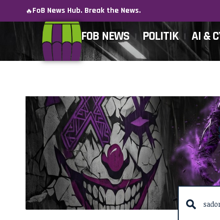
FoB News Hub. Break the News.
🔥
FOB NEWS
POLITIK
AI & 