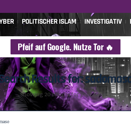
CYBER
POLITISCHER ISLAM
INVESTIGATIV
Pfeif auf Google. Nutze Tor 🔥
Search Results for: sadomas
Showing 20 results for your search