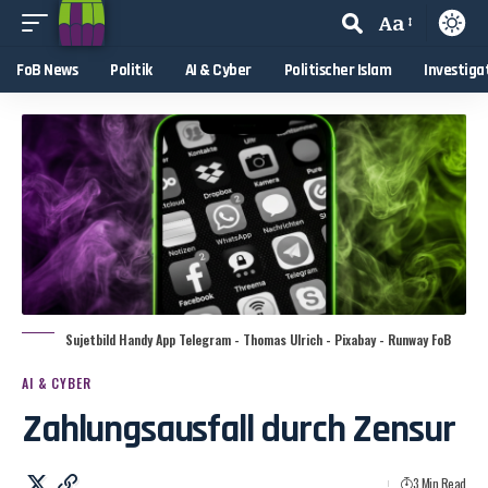
Aa
FoB News
Politik
AI & Cyber
Politischer Islam
Investiga
Sujetbild Handy App Telegram - Thomas Ulrich - Pixabay - Runway FoB
AI & CYBER
Zahlungsausfall durch Zensur
3 Min Read