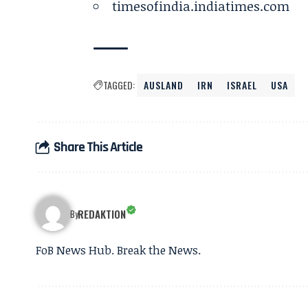
timesofindia.indiatimes.com
TAGGED:
AUSLAND
IRN
ISRAEL
USA
Share This Article
REDAKTION
By
FoB News Hub. Break the News.