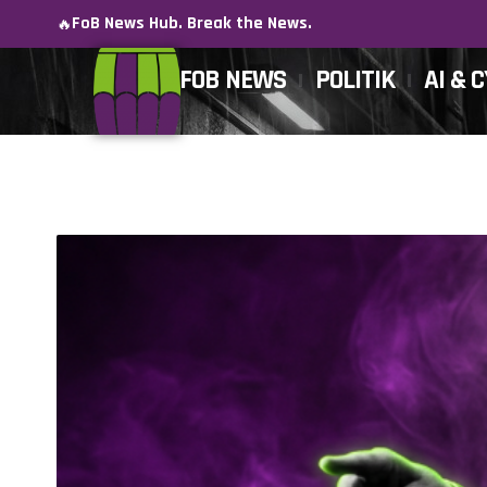
FoB News Hub. Break the News.
🔥
FOB NEWS
POLITIK
AI & 