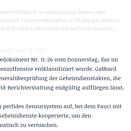
tional Intelligence, I’m releasing never-before-seen
how Dr. Fauci provided millions in US taxpayer dollars to
ch at the Wuhan lab, worked with politicized elements…
bard)
June 19, 2026
sedokument Nr. 11-26 vom Donnerstag, das im
nzoffensive entklassifiziert wurde. Gabbard
Generalüberprüfung der Geheimdienstakten, die
id-Berichterstattung endgültig auffliegen lässt.
in perfides Zensursystem auf, bei dem Fauci mit
 Geheimdienste kooperierte, um den
matisch zu vertuschen.