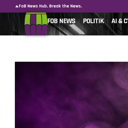
FoB News Hub. Break the News.
🔥
FOB NEWS
POLITIK
AI & 