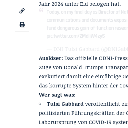
Jahr 2024 unter Eid belogen hat.
Today, on my final day as Director of Na
communications and documents exposing 
fund dangerous gain-of-function resear
pic.twitter.com/ZMdliW4zyS
— DNI Tulsi Gabbard (@DNIGab
Auslöser:
Das offizielle ODNI-Pres
Zuge von Donald Trumps Transpare
exekutiert damit eine einjährige 
das korrupte System hinter der Cov
Wer sagt was:
Tulsi Gabbard
veröffentlicht e
politisierten Führungskräften der
Laborursprung von COVID-19 syste