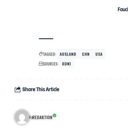
Fauc
TAGGED:
AUSLAND
CHN
USA
SOURCES:
ODNI
Share This Article
REDAKTION
By