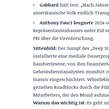
Gabbard
hält fest: „Nach Jahr
amerikanische Volk endlich Transp
Anthony Fauci leugnete
2024 v
Repräsentantenhauses unter Eid v
FBI über die Virenforschung.
Sittenbild:
Der Sumpf des „Deep Sta
installierte eine mediale Dauerpr
handverlesene, von ihm finanziert
Geheimdienstanalysten mundtot 
massiv eingeschüchtert
. Whistlebl
gezielten Roadblocks durch die Fü
Mitarbeiters, der den Mund aufma
Warum das wichtig ist:
Es geht um