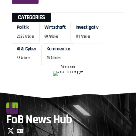
CATEGORIES
Politik
Wirtschaft
Investigativ
2926 Articles
68 Articles
179 Articles
AI & Cyber
Kommentar
58 Articles
45 Articles
- Advertisement -
FoB News Hub