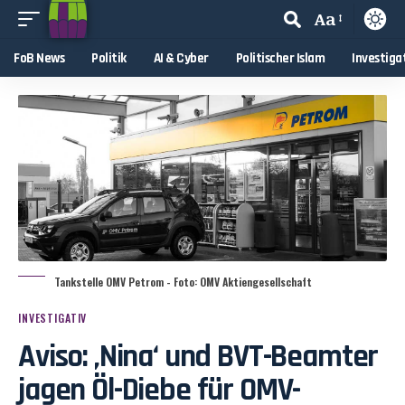
Aa
FoB News
Politik
AI & Cyber
Politischer Islam
Investiga
Tankstelle OMV Petrom - Foto: OMV Aktiengesellschaft
INVESTIGATIV
Aviso: ‚Nina‘ und BVT-Beamter
jagen Öl-Diebe für OMV-