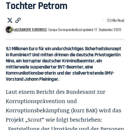
Tochter Petrom
3 Min Read
By
ALEXANDER SUROWIEC
- Europe Correspondent
Last updated: 17. September 2020
9,1 Millionen Euro für ein undurchsichtiges Sicherheitskonzept
in Rumänien? Und mitten drinnen die deutsche Privatagentin
Nina, ein korrupter deutscher Kriminalbeamter, ein
mittlerweile suspendierter BVT-Beamter, eine
Kommunikationsberaterin und der stellvertretende OMV-
Vorstand Johann Pleininger.
Laut einem Bericht des Bundesamt zur
Korruptionsprävention und
Korruptionsbekämpfung (kurz BAK) wird das
Projekt „Scout“ wie folgt beschrieben:
„Feststellung der Umstände und der Personen