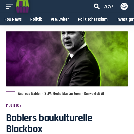
Aa
FoB News
Politik
AI & Cyber
Politischer Islam
Investiga
Andreas Babler - SEPA.Media Martin Juen - RunwayFoB AI
POLITICS
Bablers baukulturelle
Blackbox