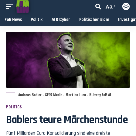
Aa
FoB News
Politik
AI & Cyber
Politischer Islam
Investiga
Andreas Babler - SEPA Media - Martien Juen - RUnway FoB AI
POLITICS
Bablers teure Märchenstunde
Fünf Milliarden Euro Konsolidierung sind eine dreiste