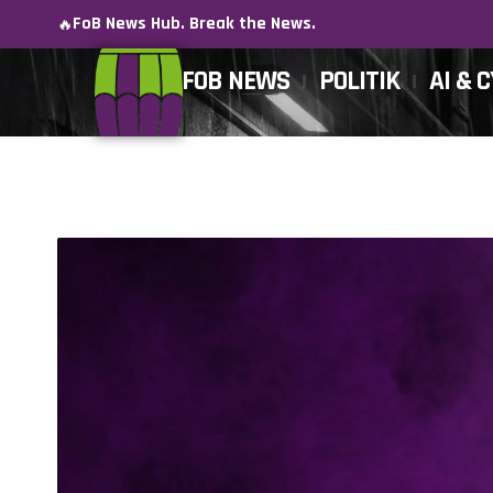
FoB News Hub. Break the News.
🔥
FOB NEWS
POLITIK
AI & 