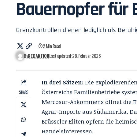
Bauernopfer für 
Grenzkontrollen dienen lediglich als Beruhi
2 Min Read
By
REDAKTION
Last updated: 28. Februar 2026
In drei Sätzen:
Die explodierenden 
Österreichs Familienbetriebe syst
SHARE
Mercosur-Abkommens öffnet die EU
Agrar-Importe aus Südamerika. Das
Brüsseler Eliten opfern die heimis
Handelsinteressen.