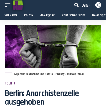
Aa
FoB News
Politik
AI & Cyber
Politischer Islam
Investiga
Sujetbild Festnahme und Razzia - Pixabay - Runway FoB AI
POLITIK
Berlin: Anarchistenzelle
ausgehoben