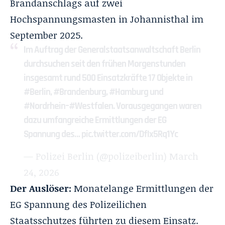
Brandanschlags auf zwei
Hochspannungsmasten in Johannisthal im
September 2025.
Im Auftrag der Generalstaatsanwaltschaft Berlin
durchsuchen seit den frühen Morgenstunden
insgesamt rund 500 Einsatzkräfte 17 Objekte in
#Berlin
,
#Brandenburg
,
#Hamburg
und
#Nordrhein
–
#Westfalen
. Vorausgegangen waren
dazu umfangreiche Ermittlungen der EG
Spannung des…
pic.twitter.com/DfIx5Rq1Yc
— Polizei Berlin (@polizeiberlin)
March
24, 2026
Der Auslöser:
Monatelange Ermittlungen der
EG Spannung des Polizeilichen
Staatsschutzes führten zu diesem Einsatz.