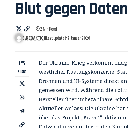
Blut gegen Daten
2 Min Read
By
REDAKTION
Last updated: 7. Januar 2026
Der Ukraine-Krieg verkommt endgü
westlicher Rüstungskonzerne. Stat
SHARE
Drohnen und KI-Systeme direkt an 
gemessen wird. Während die Politik
Hersteller über unbezahlbare Echt
Aktueller Anlass:
Die Ukraine hat s
über das Projekt „
Brave1
“ aktiv um
Entwicklungen unter realen Kamp