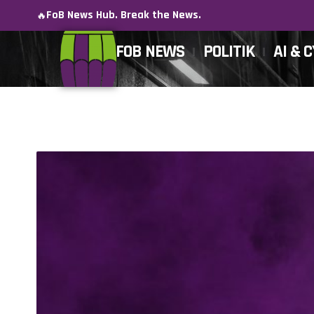
FoB News Hub. Break the News.
🔥
FOB NEWS
POLITIK
AI & 