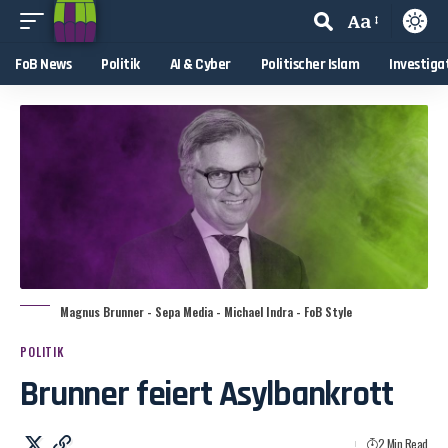
Aa
FoB News
Politik
AI & Cyber
Politischer Islam
Investiga
Magnus Brunner - Sepa Media - Michael Indra - FoB Style
POLITIK
Brunner feiert Asylbankrott
2 Min Read