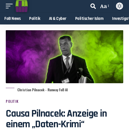
Aa
FoB News
Politik
AI & Cyber
Politischer Islam
Investiga
Christian Pilnacek - Runway FoB AI
POLITIK
Causa Pilnacek: Anzeige in
einem „Daten-Krimi“