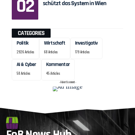
schützt das System in Wien
CATEGORIES
Politik
Wirtschaft
Investigativ
2926 Articles
68 Articles
179 Articles
AI & Cyber
Kommentar
58 Articles
45 Articles
- Advertisement -
FoB News Hub