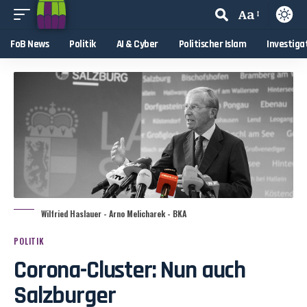
Aa
FoB News
Politik
AI & Cyber
Politischer Islam
Investiga
Wilfried Haslauer - Arno Melicharek - BKA
POLITIK
Corona-Cluster: Nun auch
Salzburger