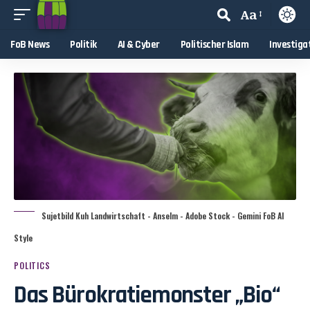
Aa
FoB News
Politik
AI & Cyber
Politischer Islam
Investiga
Sujetbild Kuh Landwirtschaft - Anselm - Adobe Stock - Gemini FoB AI
Style
POLITICS
Das Bürokratiemonster „Bio“