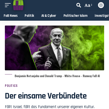
Aa
FoB News
Politik
AI & Cyber
Politischer Islam
Investiga
Benjamin Netanjahu und Donald Trump - White House - Runway FoB AI
POLITICS
Der einsame Verbündete
Fällt Israel, fällt das Fundament unserer eigenen Kultur.