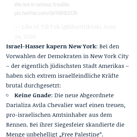
We are in serious trouble.
pic.twitter.com/GxYWHE5fZk
— Libs of TikTok (@libsoftiktok)
June
24, 2026
Israel-Hasser kapern New York
: Bei den
Vorwahlen der Demokraten in New York City
– der eigentlich jüdischsten Stadt Amerikas –
haben sich extrem israelfeindliche Kräfte
brutal durchgesetzt:
Keine Gnade
: Die neue Abgeordnete
Darializa Avila Chevalier warf einen treuen,
pro-israelischen Amtsinhaber aus dem
Rennen. Bei ihrer Siegesfeier skandierte die
Menge unbehelligt „Free Palestine“.