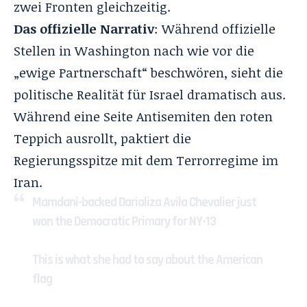
zwei Fronten gleichzeitig.
Das offizielle Narrativ
: Während offizielle
Stellen in Washington nach wie vor die
„ewige Partnerschaft“ beschwören, sieht die
politische Realität für Israel dramatisch aus.
Während eine Seite Antisemiten den roten
Teppich ausrollt, paktiert die
Regierungsspitze mit dem Terrorregime im
Iran.
Mamdani-backed Darializa Avila Chevalier just
won the Democratic Primary for NY-13
This is what she had to say about the American
flag