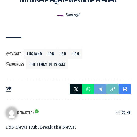
um unsere eigene westliche Freiheit.
Frank sagt:
TAGGED:
AUSLAND
IRN
ISR
LBN
SOURCES:
THE TIMES OF ISRAEL
REDAKTION
FoB News Hub. Break the News.