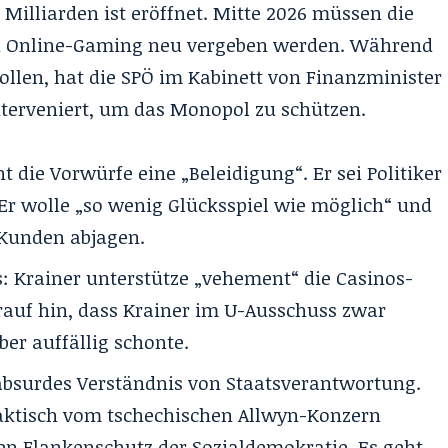
Milliarden ist eröffnet. Mitte 2026 müssen die
und Online-Gaming neu vergeben werden. Während
len, hat die SPÖ im Kabinett von Finanzminister
terveniert, um das Monopol zu schützen.
 die Vorwürfe eine „Beleidigung“. Er sei Politiker
 Er wolle „so wenig Glücksspiel wie möglich“ und
 Kunden abjagen.
s: Krainer unterstütze „vehement“ die Casinos-
arauf hin, dass Krainer im U-Ausschuss zwar
ber auffällig schonte.
 absurdes Verständnis von Staatsverantwortung.
 faktisch vom tschechischen Allwyn-Konzern
chen Flankenschutz der Sozialdemokratie. Es geht