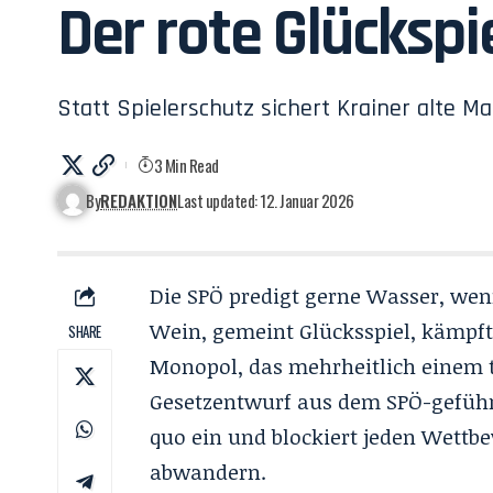
Der rote Glückspi
Statt Spielerschutz sichert Krainer alte M
3 Min Read
By
REDAKTION
Last updated: 12. Januar 2026
Die SPÖ predigt gerne Wasser, we
Wein, gemeint Glücksspiel, kämpft
SHARE
Monopol, das mehrheitlich einem t
Gesetzentwurf aus dem SPÖ-geführ
quo ein und blockiert jeden Wettb
abwandern.