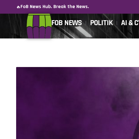
FoB News Hub. Break the News.
🔥
FOB NEWS
POLITIK
AI & 