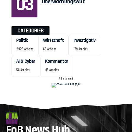
Überwachungswut
CATEGORIES
Politik
Wirtschaft
Investigativ
2925 Articles
68 Articles
179 Articles
AI & Cyber
Kommentar
58 Articles
45 Articles
- Advertisement -
FoB News Hub