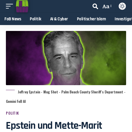
Aa
FoB News
Politik
AI & Cyber
Politischer Islam
Investiga
Jeffrey Epstein - Mug Shot - Palm Beach County Sheriff's Department -
Gemini FoB AI
POLITIK
Epstein und Mette-Marit