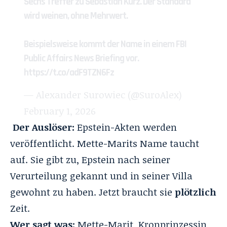
Sechs Treffer zu Sebastian Kurz. Der Standard
wird weinen, ohne Mehrwert.
Beispielsweise kommt der Name in einem FBI
Public Affairs News Briefing vor.
https://t.co/adF9TZN6Fz
— Alexander Surowiec (@SuroAlex)
February 1, 2026
Der Auslöser:
Epstein-Akten werden
veröffentlicht. Mette-Marits Name taucht
auf. Sie gibt zu, Epstein nach seiner
Verurteilung gekannt und in seiner Villa
gewohnt zu haben. Jetzt braucht sie
plötzlich
Zeit.
Wer sagt was:
Mette-Marit, Kronprinzessin