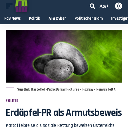
Aa
FoB News
Politik
AI & Cyber
Politischer Islam
Investiga
Sujetbild Kartoffel -PublicDomainPictures - Pixabay - Runway FoB AI
POLITIK
Erdäpfel-PR als Armutsbeweis
Kartoffelpreise als soziale Rettung beweisen Österreichs