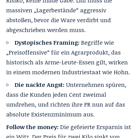
Risiko, keine milde Gabe. Lidl muss die
massiven „Lagerbestände“ aggressiv
abstoßen, bevor die Ware verdirbt und
abgeschrieben werden muss.
Dystopisches Framing:
Begriffe wie
„Preisoffensive“ für ein Agrarprodukt, das
historisch als Arme-Leute-Essen gilt, wirken
in einem modernen Industriestaat wie Hohn.
Die nackte Angst:
Unternehmen spüren,
dass die Kunden jeden Cent zweimal
umdrehen, und richten ihre PR nun auf das
absolute Existenzminimum aus.
Follow the money:
Die gefeierte Ersparnis ist
ein Witz. Der Preis für zwei Kilo sinkt von