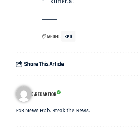
kurier.at
TAGGED:
SPÖ
Share This Article
REDAKTION
By
FoB News Hub. Break the News.