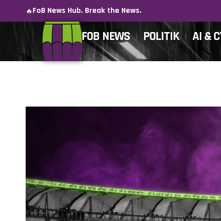
FoB News Hub. Break the News.
🔥
FOB NEWS
POLITIK
AI & 