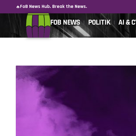
FoB News Hub. Break the News.
🔥
FOB NEWS
POLITIK
AI & 