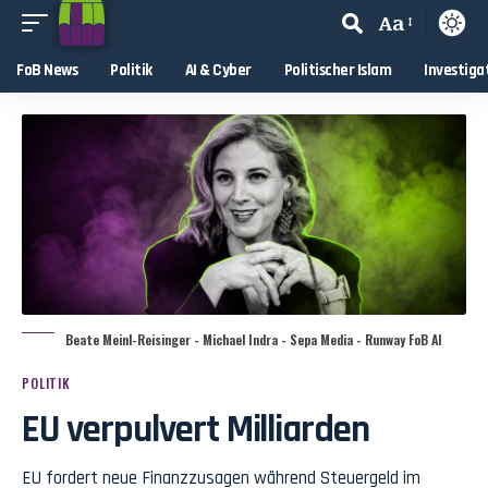
Aa
FoB News
Politik
AI & Cyber
Politischer Islam
Investiga
Beate Meinl-Reisinger - Michael Indra - Sepa Media - Runway FoB AI
POLITIK
EU verpulvert Milliarden
EU fordert neue Finanzzusagen während Steuergeld im