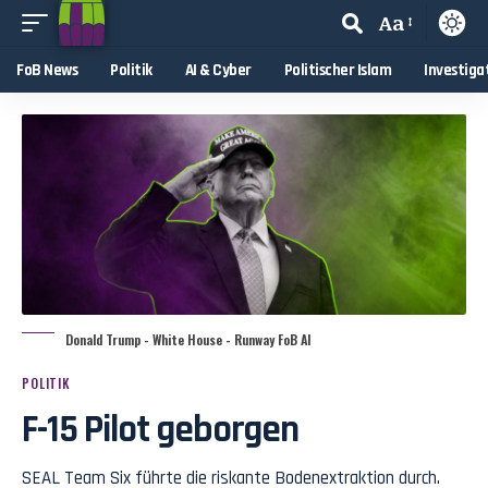
Aa
FoB News
Politik
AI & Cyber
Politischer Islam
Investiga
Donald Trump - White House - Runway FoB AI
POLITIK
F-15 Pilot geborgen
SEAL Team Six führte die riskante Bodenextraktion durch.