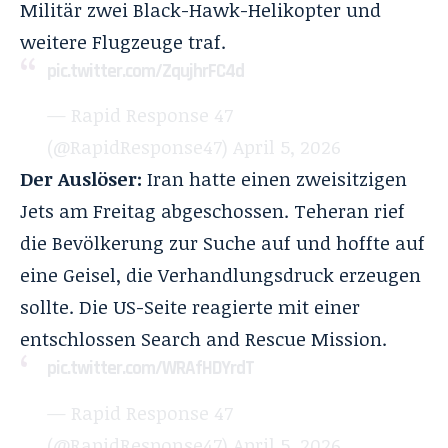
Militär zwei Black-Hawk-Helikopter und
weitere Flugzeuge traf.
pic.twitter.com/ZqujhrFC4d
— Rapid Response 47
(@RapidResponse47)
April 5, 2026
Der Auslöser:
Iran hatte einen zweisitzigen
Jets am Freitag abgeschossen. Teheran rief
die Bevölkerung zur Suche auf und hoffte auf
eine Geisel, die Verhandlungsdruck erzeugen
sollte. Die US-Seite reagierte mit einer
entschlossen Search and Rescue Mission.
pic.twitter.com/WRAfHDYrdT
— Rapid Response 47
(@RapidResponse47)
April 5, 2026