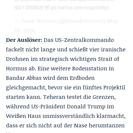
HOLY SMOKES! 🚨
pic.twitter.com/vcqxrSYHyt
— Jesse Watters (@JesseBWatters)
May
28, 2026
Der Auslöser:
Das US-Zentralkommando
fackelt nicht lange
und schießt vier iranische
Drohnen im strategisch wichtigen Strait of
Hormus ab. Eine weitere Bodenstation in
Bandar Abbas wird dem Erdboden
gleichgemacht, bevor sie ein fünftes Projektil
starten kann. Teheran testet die Grenzen,
während US-Präsident Donald Trump im
Weißen Haus unmissverständlich klarmacht,
dass er sich nicht auf der Nase herumtanzen