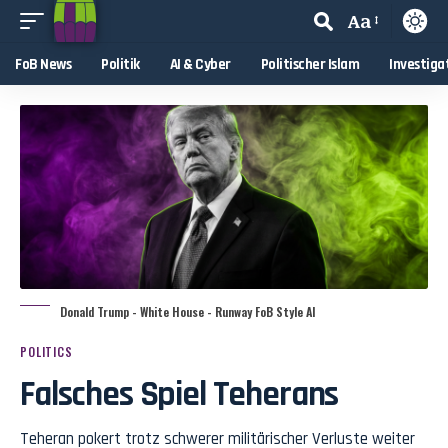
Aa
FoB News
Politik
AI & Cyber
Politischer Islam
Investiga
Donald Trump - White House - Runway FoB Style AI
POLITICS
Falsches Spiel Teherans
Teheran pokert trotz schwerer militärischer Verluste weiter