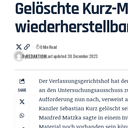
Gelöschte Kurz-Ma
wiederherstellba
0 Min Read
By
REDAKTION
Last updated: 30. Dezember 2023
Der Verfassungsgerichtshof hat d
an den Untersuchungsausschuss z
SHARE
Aufforderung nun nach, verweist a
Kanzler Sebastian Kurz gelöscht se
Manfred Matzka sagte in einem In
Material noch vorhanden sein kön