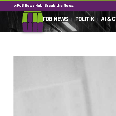
FoB News Hub. Break the News.
🔥
FOB NEWS
POLITIK
AI & 