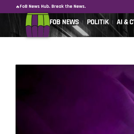
FoB News Hub. Break the News.
🔥
FOB NEWS
POLITIK
AI & 