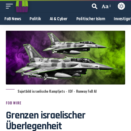
Aa
FoB News
Politik
AI & Cyber
Politischer Islam
Investiga
Sujetbild israelische Kampfjets - IDF - Runway FoB AI
FOB WIRE
Grenzen israelischer
Überlegenheit