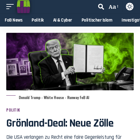
Aa
FoB News
Politik
AI & Cyber
Politischer Islam
Investiga
Donald Trump - White House - Runway FoB AI
POLITIK
Grönland-Deal: Neue Zölle
Die USA verlangen zu Recht eine faire Gegenleistung für