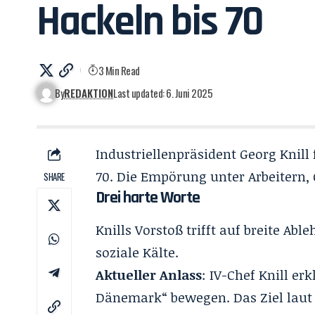
Hackeln bis 70
3 Min Read
By
REDAKTION
Last updated: 6. Juni 2025
Industriellenpräsident Georg Knill 
70. Die Empörung unter Arbeitern,
SHARE
Drei harte Worte
Knills Vorstoß trifft auf breite Ab
soziale Kälte.
Aktueller Anlass
: IV-Chef Knill erk
Dänemark“ bewegen. Das Ziel laut I