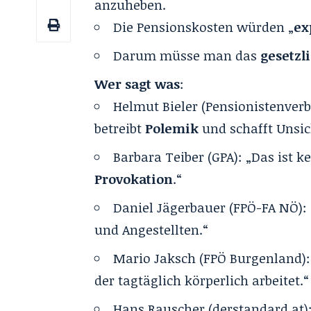
anzuheben.
Die Pensionskosten würden „
ex
Darum müsse man das
gesetzli
Wer sagt was
:
Helmut Bieler
(Pensionistenverb
betreibt
Polemik
und schafft Unsic
Barbara Teiber
(GPA): „Das ist k
Provokation
.“
Daniel Jägerbauer
(FPÖ-FA NÖ):
und Angestellten.“
Mario Jaksch
(FPÖ Burgenland):
der tagtäglich körperlich arbeitet.“
Hans Rauscher
(derstandard.at)