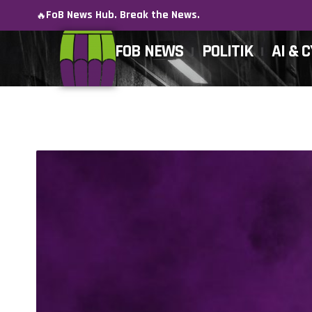
FoB News Hub. Break the News.
🔥
FOB NEWS
POLITIK
AI & 