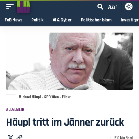
Aa
FoB News
Politik
AI & Cyber
Politischer Islam
Investiga
Michael Häupl - SPÖ Wien - Flickr
ALLGEMEIN
Häupl tritt im Jänner zurück
0 Min Read