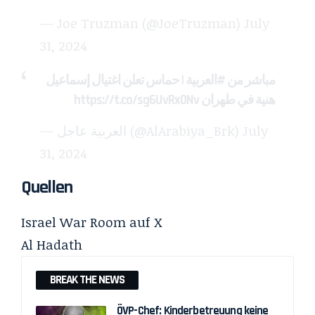
— Joe Truzman (@JoeTruzman)
July
31, 2024
مباشر من
#العربية
| حماس تعلن اغتيال إسماعيل
https://t.co/sg6UvRx0Nv
هنية في طهران
— العربية عاجل (@AlArabiya_Brk)
July
31, 2024
Quellen
Israel War Room
auf X
Al Hadath
BREAK THE NEWS
ÖVP-Chef: Kinderbetreuung keine