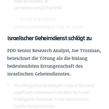
been eliminated. 🎯
pic.twitter.com/jGTheFQtNF
— Israel War Room
(@IsraelWarRoom)
July 31, 2024
Israelischer Geheimdienst schlägt zu
FDD Senior Research Analyst, Joe Truzman,
bezeichnet die Tötung als die
bislang
bedeutendsten Errungenschaft des
israelischen Geheimdienstes.
The killing of Ismail Haniyeh is one of the most
significant achievements to date for Israeli
intelligence. Moreover, it was executed in a
hostile foreign country.