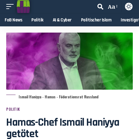
Aa
FoB News
Politik
AI & Cyber
Politischer Islam
Investiga
Ismail Haniyya - Hamas - Föderationsrat Russland
POLITIK
Hamas-Chef Ismail Haniyya
getötet