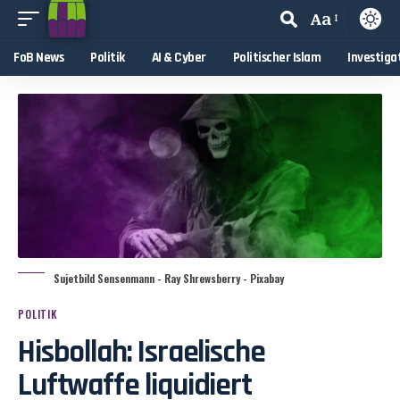
Aa
FoB News
Politik
AI & Cyber
Politischer Islam
Investiga
Sujetbild Sensenmann - Ray Shrewsberry - Pixabay
POLITIK
Hisbollah: Israelische
Luftwaffe liquidiert