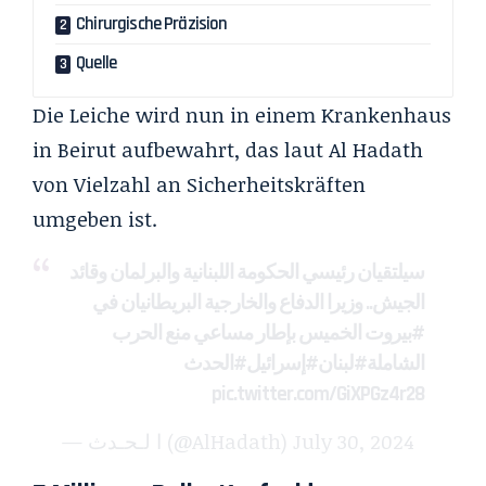
Chirurgische Präzision
Quelle
Die Leiche wird nun in einem Krankenhaus
in Beirut aufbewahrt, das laut Al Hadath
von Vielzahl an Sicherheitskräften
umgeben ist.
سيلتقيان رئيسي الحكومة اللبنانية والبرلمان وقائد
الجيش.. وزيرا الدفاع والخارجية البريطانيان في
#بيروت
الخميس بإطار مساعي منع الحرب
الشاملة
#لبنان
#إسرائيل
#الحدث
pic.twitter.com/GiXPGz4r28
— ا لـحـدث (@AlHadath)
July 30, 2024