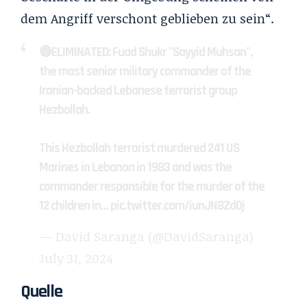
dem Angriff verschont geblieben zu sein“.
🔴ELIMINATED: Fuad Shukr "Sayyid Muhsan",
the most senior military commander of the
Iranian-backed Lebanese terrorist group
Hezbollah.
This Hezbollah terrorist murdered 241 US
Marines in Lebanon in 1983 and was the
commander responsible for the murder of the
12 children in…
pic.twitter.com/iunJN8Zd0j
— David Saranga (@DavidSaranga)
July 31, 2024
Quelle