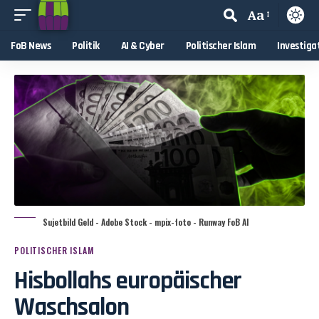
Aa
FoB News
Politik
AI & Cyber
Politischer Islam
Investiga
Sujetbild Geld - Adobe Stock - mpix-foto - Runway FoB AI
POLITISCHER ISLAM
Hisbollahs europäischer
Waschsalon