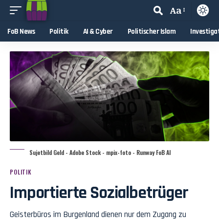
Aa
FoB News
Politik
AI & Cyber
Politischer Islam
Investiga
Sujetbild Geld - Adobe Stock - mpix-foto - Runway FoB AI
POLITIK
Importierte Sozialbetrüger
Geisterbüros im Burgenland dienen nur dem Zugang zu