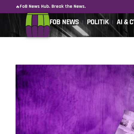
FoB News Hub. Break the News.
🔥
FOB NEWS
POLITIK
AI & 