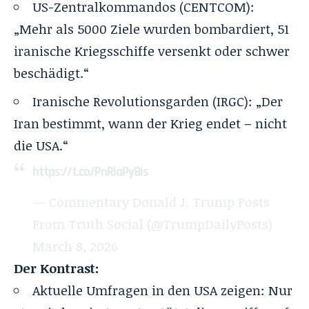
US-Zentralkommandos (CENTCOM):
„Mehr als 5000 Ziele wurden bombardiert, 51
iranische Kriegsschiffe versenkt oder schwer
beschädigt.“
Iranische Revolutionsgarden (IRGC): „Der
Iran bestimmt, wann der Krieg endet – nicht
die USA.“
https://t.co/PnRIaPy8Is
— Commentary Donald J. Trump Posts
From Truth Social (@TrumpDailyPosts)
March 8, 2026
Der Kontrast:
Aktuelle Umfragen in den USA zeigen: Nur