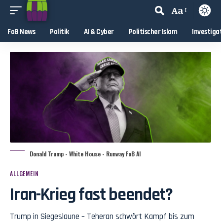
Aa
FoB News
Politik
AI & Cyber
Politischer Islam
Investiga
Donald Trump - White House - Runway FoB AI
ALLGEMEIN
Iran-Krieg fast beendet?
Trump in Siegeslaune – Teheran schwört Kampf bis zum