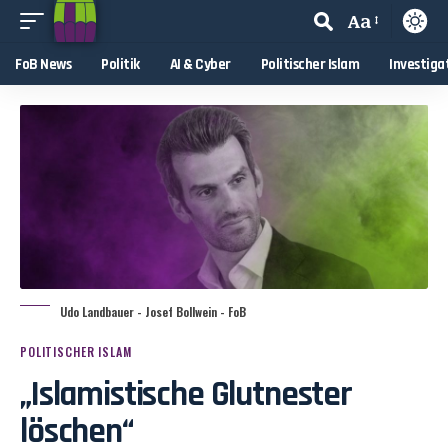
Aa
FoB News
Politik
AI & Cyber
Politischer Islam
Investiga
Udo Landbauer - Josef Bollwein - FoB
POLITISCHER ISLAM
„Islamistische Glutnester
löschen“