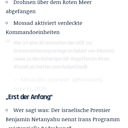
Drohnen über dem Roten Meer
abgefangen
Mossad aktiviert verdeckte
Kommandoeinheiten
Hier ist eine 3D-Animation der
@IDF
zur
Urananreicherungsanlage im Gebiet von
#Natanz
sowie zu den bisherigen IDF-Angriffen im
#Iran
.
#Israel
pic.twitter.com/Ao2pHZazdk
— Alexander Surowiec (@SuroAlex)
June 13, 2025
„Erst der Anfang“
Wer sagt was: Der israelische Premier
Benjamin Netanyahu nennt Irans Programm