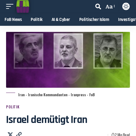
Aa
FoB News
Politik
AI & Cyber
Politischer Islam
Investiga
Iran - Iranische Kommandanten - Iranpress - FoB
POLITIK
Israel demütigt Iran
2 Min Read