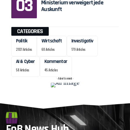
Ministerium verweigert jede
Auskunft
CATEGORIES
Politik
Wirtschaft
Investigativ
2931 Articles
68 Articles
179 Articles
AI & Cyber
Kommentar
58 Articles
45 Articles
- Advertisement -
FoB News Hub