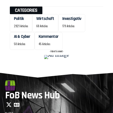
CATEGORIES
Politik
Wirtschaft
Investigativ
2921 Articles
68 Articles
179 Articles
AI & Cyber
Kommentar
58 Articles
45 Articles
- Advertisement -
FoB News Hub