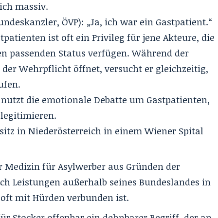
ich massiv.
undeskanzler, ÖVP): „Ja, ich war ein Gastpatient.“
atienten ist oft ein Privileg für jene Akteure, die
den passenden Status verfügen. Während der
der Wehrpflicht öffnet, versucht er gleichzeitig,
ufen.
 nutzt die emotionale
Debatte um Gastpatienten
,
legitimieren.
itz in Niederösterreich in einem Wiener Spital
er
Medizin für Asylwerber
aus Gründen der
doch Leistungen außerhalb seines Bundeslandes in
oft mit Hürden verbunden ist.
für Stocker offenbar ein dehnbarer Begriff, der an