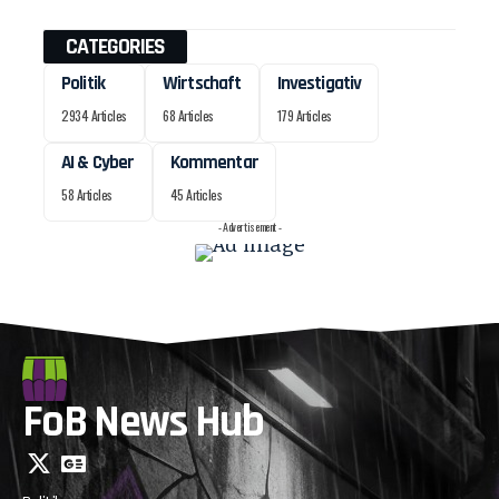
CATEGORIES
Politik
Wirtschaft
Investigativ
2934 Articles
68 Articles
179 Articles
AI & Cyber
Kommentar
58 Articles
45 Articles
- Advertisement -
FoB News Hub