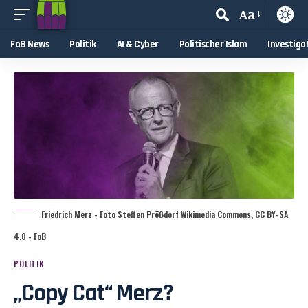
Aa
FoB News
Politik
AI & Cyber
Politischer Islam
Investiga
Friedrich Merz - Foto Steffen Prößdorf Wikimedia Commons, CC BY-SA
4.0 - FoB
POLITIK
„Copy Cat“ Merz?