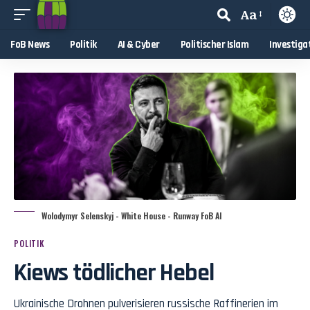
Aa
FoB News
Politik
AI & Cyber
Politischer Islam
Investiga
Wolodymyr Selenskyj - White House - Runway FoB AI
POLITIK
Kiews tödlicher Hebel
Ukrainische Drohnen pulverisieren russische Raffinerien im