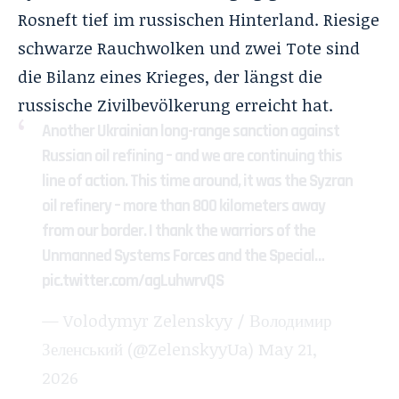
Rosneft tief im russischen Hinterland
. Riesige
schwarze Rauchwolken und zwei Tote sind
die Bilanz eines Krieges, der längst die
russische Zivilbevölkerung erreicht hat
.
Another Ukrainian long-range sanction against
Russian oil refining – and we are continuing this
line of action. This time around, it was the Syzran
oil refinery – more than 800 kilometers away
from our border. I thank the warriors of the
Unmanned Systems Forces and the Special…
pic.twitter.com/agLuhwrvQS
— Volodymyr Zelenskyy / Володимир
Зеленський (@ZelenskyyUa)
May 21,
2026