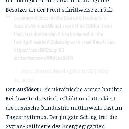
technologische Initiative und drängt die
Besatzer an der Front schrittweise zurück
.
Ukrainian drones hit the Syzran oil refinery in
Russia's Samara Oblast, more than 800 km from
the Ukrainian border. A fire broke out at the
facility. President Zelensky confirmed the strikes.
https://t.co/8lRDzJg4R9
pic.twitter.com/WNfLHcXsDA
— Open Source Intel (@Osint613)
May
21, 2026
Der Auslöser:
Die ukrainische Armee hat ihre
Reichweite drastisch erhöht und attackiert
die russische Ölindustrie mittlerweile fast im
Tagesrhythmus
. Der jüngste Schlag traf die
Syzran-Raffinerie des Energiegiganten