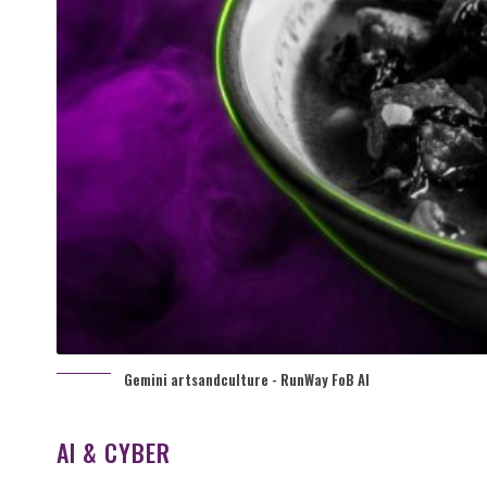
Gemini artsandculture - RunWay FoB AI
AI & CYBER