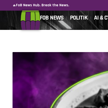
FoB News Hub. Break the News.
🔥
FOB NEWS
POLITIK
AI & 